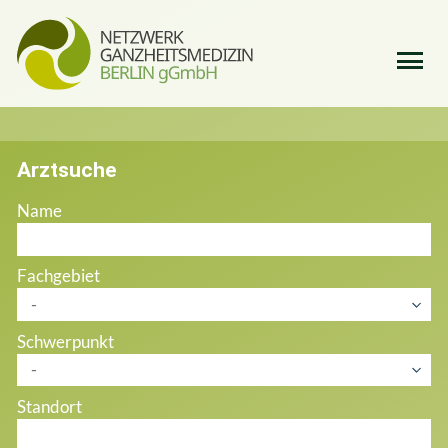
Wer sind wir
Unser Team
Das Netzwerk
Arztsuche
Ärzte
Name
Therapeuten
Kliniken
Fachgebiet
Informationen
Schwerpunkt
Veranstaltungen
Standort